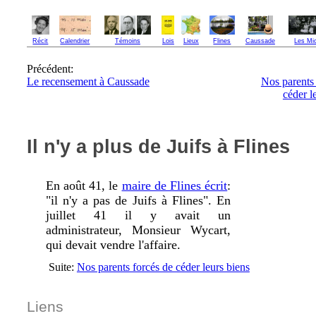
Récit
Calendrier
Témoins
Lois
Lieux
Flines
Caussade
Les Mi
Précédent:
Le recensement à Caussade
Nos parents 
céder l
Il n'y a plus de Juifs à Flines
En août 41, le
maire de Flines écrit
:
"il n'y a pas de Juifs à Flines". En
juillet 41 il y avait un
administrateur, Monsieur Wycart,
qui devait vendre l'affaire.
Suite:
Nos parents forcés de céder leurs biens
Liens