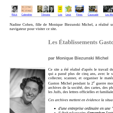
Récit
Calendrier
Témoins
Lois
Lieux
Flines
Caussade
Les Mi
Nadine Cohen, fille de Monique Biezunski Michel, a réalisé 
navigateur pour visiter ce site.
Les Établissements Gast
par Monique Biezunski Michel
Ce site a été réalisé d'après le travai
qui a passé plus de cinq ans, avec le 
collecter, scanner, et organiser le matér
e
Gaston Michel pendant la 2
guerre mond
archives de la société, des cartes, des 
les Juifs, des lettres officielles et famili
Ces archives mettent en évidence la situ
d'une entreprise ordinaire en une
il était nécessaire d'
aryaniser
l'ent