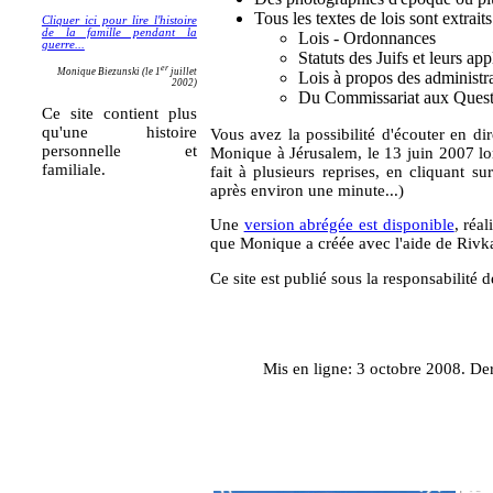
Tous les textes de lois sont extraits
Cliquer ici pour lire l'histoire
de la famille pendant la
Lois - Ordonnances
guerre...
Statuts des Juifs et leurs app
er
Monique Biezunski (le 1
juillet
Lois à propos des administra
2002)
Du Commissariat aux Questi
Ce site contient plus
qu'une histoire
Vous avez la possibilité d'écouter en dire
personnelle et
Monique à Jérusalem, le 13 juin 2007 lo
familiale.
fait à plusieurs reprises, en cliquant su
après environ une minute...)
Une
version abrégée est disponible
, réa
que Monique a créée avec l'aide de Rivka
Ce site est publié sous la responsabilité 
Mis en ligne: 3 octobre 2008. De