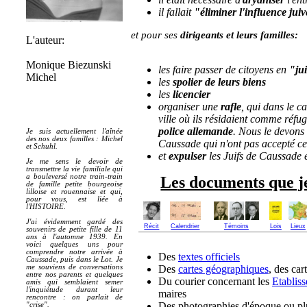
il fallait
"
éliminer l'influence juiv
et pour ses
dirigeants et leurs familles:
L'auteur:
Monique Biezunski
les faire passer de citoyens en
"ju
Michel
les
spolier de leurs biens
les
licencier
organiser une
rafle
, qui dans le ca
ville où ils résidaient comme réfug
police allemande
. Nous le devons
Je suis actuellement l'aînée
des nos deux familles : Michel
Caussade qui n'ont pas accepté ces
et Schuhl.
et
expulser
les Juifs de Caussade et
Je me sens le devoir de
transmettre la vie familiale qui
a bouleversé notre train-train
Les documents que je 
de famille petite bourgeoise
lilloise et rouennaise et qui,
pour vous, est liée à
l'HISTOIRE.
J'ai évidemment gardé des
Récit
Calendrier
Témoins
Lois
Lieux
souvenirs de petite fille de 11
ans à l'automne 1939. En
voici quelques uns pour
comprendre notre arrivée à
Des
textes officiels
Caussade, puis dans le Lot. Je
Des
cartes géographiques
, des car
me souviens de conversations
entre nos parents et quelques
Du courier concernant les
Etablis
amis qui semblaient semer
l'inquiétude durant leur
maires
rencontre : on parlait de
Des photographies d'époque ou pl
"crise".