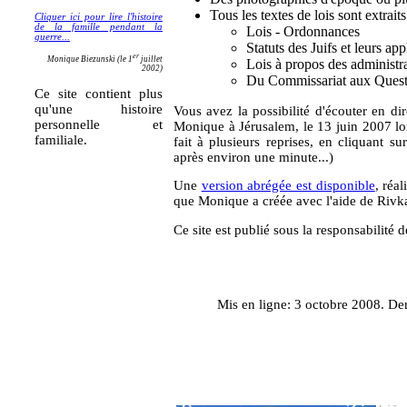
Tous les textes de lois sont extraits
Cliquer ici pour lire l'histoire
de la famille pendant la
Lois - Ordonnances
guerre...
Statuts des Juifs et leurs app
er
Monique Biezunski (le 1
juillet
Lois à propos des administra
2002)
Du Commissariat aux Questi
Ce site contient plus
qu'une histoire
Vous avez la possibilité d'écouter en dire
personnelle et
Monique à Jérusalem, le 13 juin 2007 lo
familiale.
fait à plusieurs reprises, en cliquant su
après environ une minute...)
Une
version abrégée est disponible
, réa
que Monique a créée avec l'aide de Rivka
Ce site est publié sous la responsabilité 
Mis en ligne: 3 octobre 2008. De