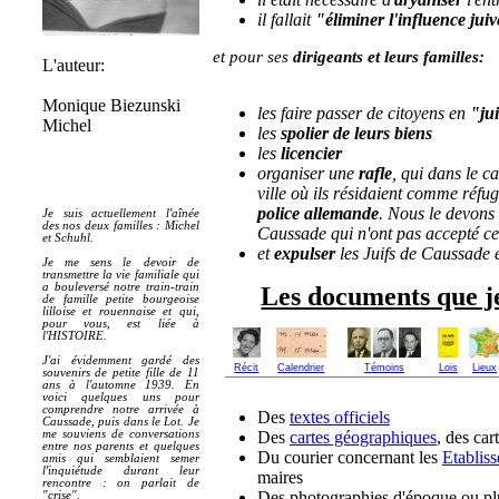
il fallait
"
éliminer l'influence juiv
et pour ses
dirigeants et leurs familles:
L'auteur:
Monique Biezunski
les faire passer de citoyens en
"ju
Michel
les
spolier de leurs biens
les
licencier
organiser une
rafle
, qui dans le ca
ville où ils résidaient comme réfug
police allemande
. Nous le devons
Je suis actuellement l'aînée
des nos deux familles : Michel
Caussade qui n'ont pas accepté ces
et Schuhl.
et
expulser
les Juifs de Caussade et
Je me sens le devoir de
transmettre la vie familiale qui
a bouleversé notre train-train
Les documents que je 
de famille petite bourgeoise
lilloise et rouennaise et qui,
pour vous, est liée à
l'HISTOIRE.
J'ai évidemment gardé des
Récit
Calendrier
Témoins
Lois
Lieux
souvenirs de petite fille de 11
ans à l'automne 1939. En
voici quelques uns pour
comprendre notre arrivée à
Des
textes officiels
Caussade, puis dans le Lot. Je
Des
cartes géographiques
, des car
me souviens de conversations
entre nos parents et quelques
Du courier concernant les
Etablis
amis qui semblaient semer
l'inquiétude durant leur
maires
rencontre : on parlait de
Des photographies d'époque ou pl
"crise".