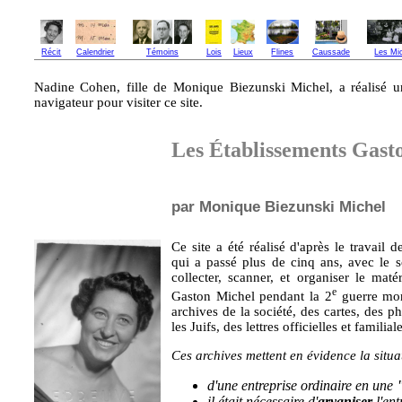
Récit
Calendrier
Témoins
Lois
Lieux
Flines
Caussade
Les Mi
Nadine Cohen, fille de Monique Biezunski Michel, a réalisé 
navigateur pour visiter ce site.
Les Établissements Gast
par Monique Biezunski Michel
Ce site a été réalisé d'après le travai
qui a passé plus de cinq ans, avec le 
collecter, scanner, et organiser le matér
e
Gaston Michel pendant la 2
guerre mond
archives de la société, des cartes, des 
les Juifs, des lettres officielles et famili
Ces archives mettent en évidence la situ
d'une entreprise ordinaire en une
il était nécessaire d'
aryaniser
l'ent